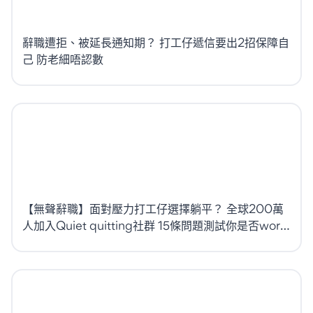
辭職遭拒、被延長通知期？ 打工仔遞信要出2招保障自
己 防老細唔認數
【無聲辭職】面對壓力打工仔選擇躺平？ 全球200萬
人加入Quiet quitting社群 15條問題測試你是否work-
life balance