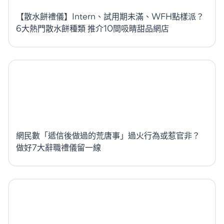
【散水餅禮儀】Intern、試用期未滿、WFH點樣派？
6大熱門散水餅種類 推介10間吸睛甜品網店
網民數「遞信後做過的荒唐事」過火行為或惹官非？
做好7大辭職禮儀留一線